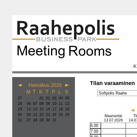
K
Tilan varaaminen
Heinäkuu 2026
M
T
K
T
P
L
S
27
01
02
03
04
05
28
06
07
08
09
10
11
12
29
13
14
15
16
17
18
19
30
20
21
22
23
24
25
26
Maanantai
Ti
31
27
28
29
30
31
13.07.2026
14.0
6.00
7.00