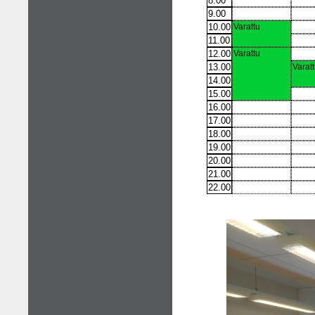
8.00
9.00
10.00
Varattu
11.00
12.00
Varattu
13.00
Varat
14.00
15.00
16.00
17.00
18.00
19.00
20.00
21.00
22.00