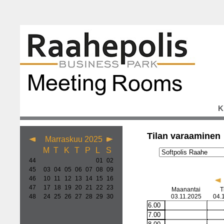
K
Tilan varaaminen
Marraskuu 2025
M
T
K
T
P
L
S
44
01
02
45
03
04
05
06
07
08
09
46
10
11
12
13
14
15
16
47
17
18
19
20
21
22
23
Maanantai
T
48
24
25
26
27
28
29
30
03.11.2025
04.
6.00
7.00