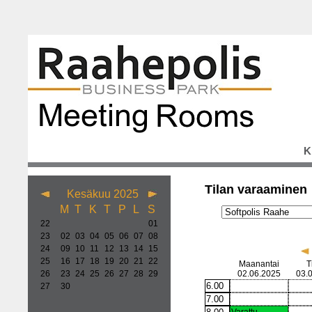
K
Tilan varaaminen
Kesäkuu 2025
M
T
K
T
P
L
S
22
01
23
02
03
04
05
06
07
08
24
09
10
11
12
13
14
15
25
16
17
18
19
20
21
22
Maanantai
T
26
23
24
25
26
27
28
29
02.06.2025
03.
6.00
27
30
7.00