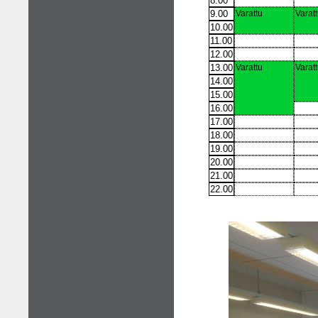
8.00
9.00
Varattu
Varat
10.00
11.00
12.00
13.00
Varattu
Varat
14.00
15.00
16.00
17.00
18.00
19.00
20.00
21.00
22.00