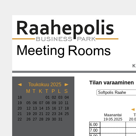
K
Tilan varaaminen
Toukokuu 2025
M
T
K
T
P
L
S
18
01
02
03
04
19
05
06
07
08
09
10
11
20
12
13
14
15
16
17
18
21
19
20
21
22
23
24
25
Maanantai
T
22
26
27
28
29
30
31
19.05.2025
20.
6.00
7.00