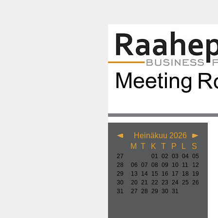
Heinäkuu 2026
M
T
K
T
P
L
S
27
01
02
03
04
05
28
06
07
08
09
10
11
12
29
13
14
15
16
17
18
19
30
20
21
22
23
24
25
26
31
27
28
29
30
31