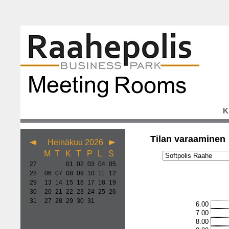
K
Tilan varaaminen
Heinäkuu 2026
M
T
K
T
P
L
S
27
01
02
03
04
05
28
06
07
08
09
10
11
12
29
13
14
15
16
17
18
19
30
20
21
22
23
24
25
26
31
27
28
29
30
31
6.00
7.00
8.00