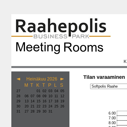
K
Tilan varaaminen
Heinäkuu 2026
M
T
K
T
P
L
S
27
01
02
03
04
05
28
06
07
08
09
10
11
12
29
13
14
15
16
17
18
19
30
20
21
22
23
24
25
26
31
27
28
29
30
31
6.00
7.00
8.00