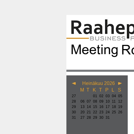
Heinäkuu 2026
M
T
K
T
P
L
S
27
01
02
03
04
05
28
06
07
08
09
10
11
12
29
13
14
15
16
17
18
19
30
20
21
22
23
24
25
26
31
27
28
29
30
31