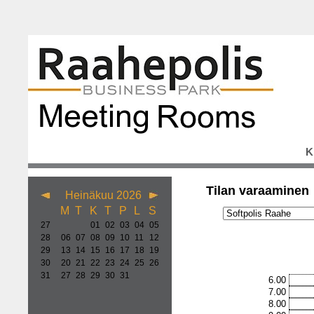
K
Tilan varaaminen
Heinäkuu 2026
M
T
K
T
P
L
S
27
01
02
03
04
05
28
06
07
08
09
10
11
12
29
13
14
15
16
17
18
19
30
20
21
22
23
24
25
26
31
27
28
29
30
31
6.00
7.00
8.00