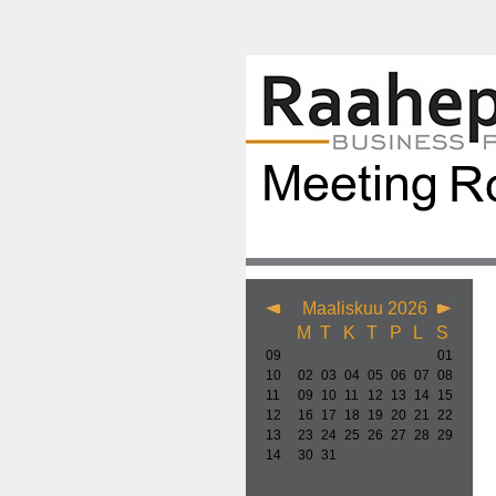
Maaliskuu 2026
M
T
K
T
P
L
S
09
01
10
02
03
04
05
06
07
08
11
09
10
11
12
13
14
15
12
16
17
18
19
20
21
22
13
23
24
25
26
27
28
29
14
30
31