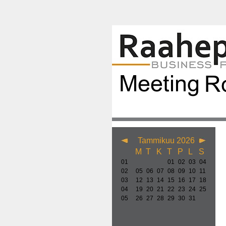
Tammikuu 2026
M
T
K
T
P
L
S
01
01
02
03
04
02
05
06
07
08
09
10
11
03
12
13
14
15
16
17
18
04
19
20
21
22
23
24
25
05
26
27
28
29
30
31