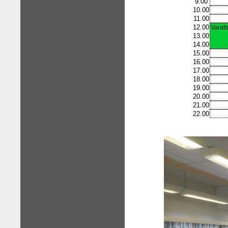
9.00
10.00
11.00
12.00
Varatt
13.00
14.00
15.00
16.00
17.00
18.00
19.00
20.00
21.00
22.00