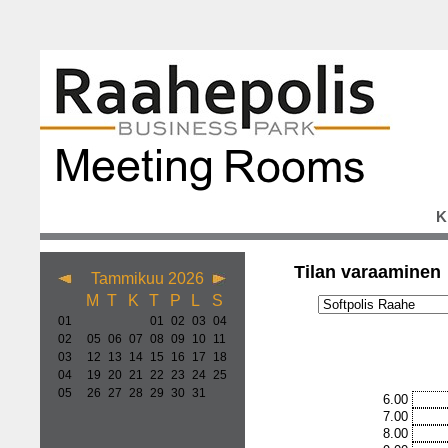
K
Tilan varaaminen
Tammikuu 2026
M
T
K
T
P
L
S
01
01
02
03
04
02
05
06
07
08
09
10
11
03
12
13
14
15
16
17
18
04
19
20
21
22
23
24
25
05
26
27
28
29
30
31
6.00
7.00
8.00