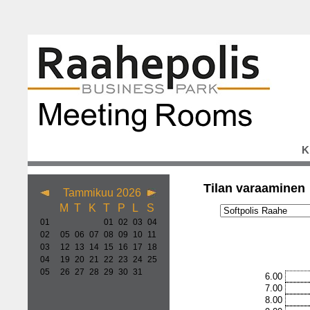
K
Tilan varaaminen
Tammikuu 2026
M
T
K
T
P
L
S
01
01
02
03
04
02
05
06
07
08
09
10
11
03
12
13
14
15
16
17
18
04
19
20
21
22
23
24
25
05
26
27
28
29
30
31
6.00
7.00
8.00