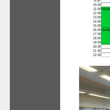
9.00
10.00
11.00
Varatt
12.00
13.00
14.00
15.00
16.00
Varatt
17.00
18.00
19.00
20.00
21.00
22.00