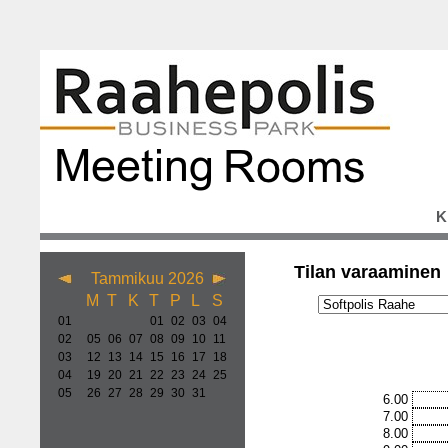
K
Tilan varaaminen
Tammikuu 2026
M
T
K
T
P
L
S
01
01
02
03
04
02
05
06
07
08
09
10
11
03
12
13
14
15
16
17
18
04
19
20
21
22
23
24
25
05
26
27
28
29
30
31
6.00
7.00
8.00