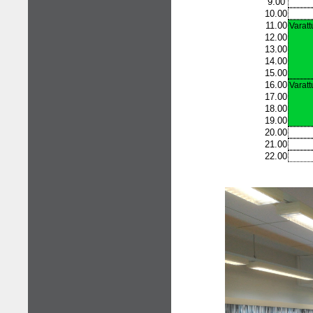
9.00
10.00
11.00
Varatt
12.00
13.00
14.00
15.00
16.00
Varatt
17.00
18.00
19.00
20.00
21.00
22.00