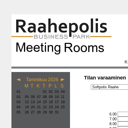
K
Tilan varaaminen
Tammikuu 2026
M
T
K
T
P
L
S
01
01
02
03
04
02
05
06
07
08
09
10
11
03
12
13
14
15
16
17
18
04
19
20
21
22
23
24
25
05
26
27
28
29
30
31
6.00
7.00
8.00