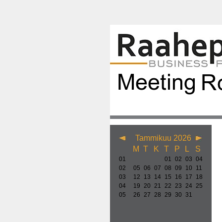
Tammikuu 2026
M
T
K
T
P
L
S
01
01
02
03
04
02
05
06
07
08
09
10
11
03
12
13
14
15
16
17
18
04
19
20
21
22
23
24
25
05
26
27
28
29
30
31