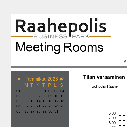
K
Tilan varaaminen
Tammikuu 2026
M
T
K
T
P
L
S
01
01
02
03
04
02
05
06
07
08
09
10
11
03
12
13
14
15
16
17
18
04
19
20
21
22
23
24
25
05
26
27
28
29
30
31
6.00
7.00
8.00