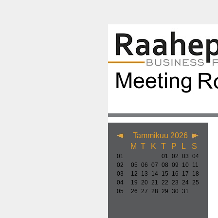
Tammikuu 2026
M
T
K
T
P
L
S
01
01
02
03
04
02
05
06
07
08
09
10
11
03
12
13
14
15
16
17
18
04
19
20
21
22
23
24
25
05
26
27
28
29
30
31