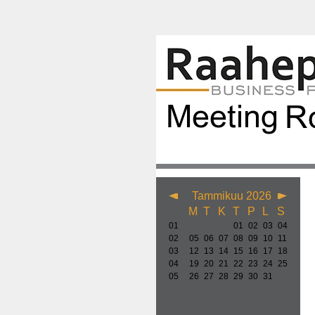
Tammikuu 2026
M
T
K
T
P
L
S
01
01
02
03
04
02
05
06
07
08
09
10
11
03
12
13
14
15
16
17
18
04
19
20
21
22
23
24
25
05
26
27
28
29
30
31