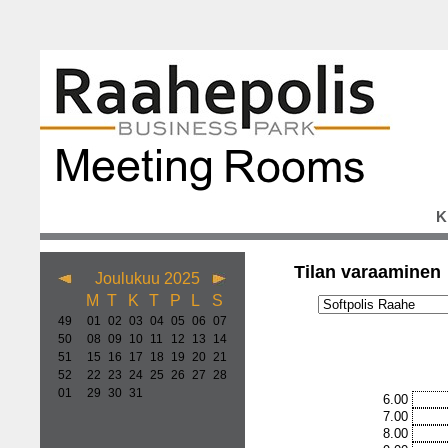
K
Tilan varaaminen
Joulukuu 2025
M
T
K
T
P
L
S
49
01
02
03
04
05
06
07
50
08
09
10
11
12
13
14
51
15
16
17
18
19
20
21
52
22
23
24
25
26
27
28
01
29
30
31
6.00
7.00
8.00