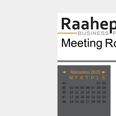
Marraskuu 2025
M
T
K
T
P
L
S
44
01
02
45
03
04
05
06
07
08
09
46
10
11
12
13
14
15
16
47
17
18
19
20
21
22
23
48
24
25
26
27
28
29
30