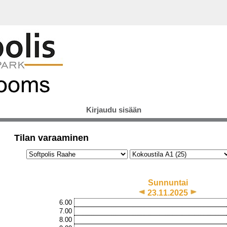
Kirjaudu sisään
Tilan varaaminen
Sunnuntai
23.11.2025
6.00
7.00
8.00