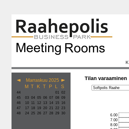
K
Tilan varaaminen
Marraskuu 2025
M
T
K
T
P
L
S
44
01
02
45
03
04
05
06
07
08
09
46
10
11
12
13
14
15
16
47
17
18
19
20
21
22
23
48
24
25
26
27
28
29
30
6.00
7.00
8.00