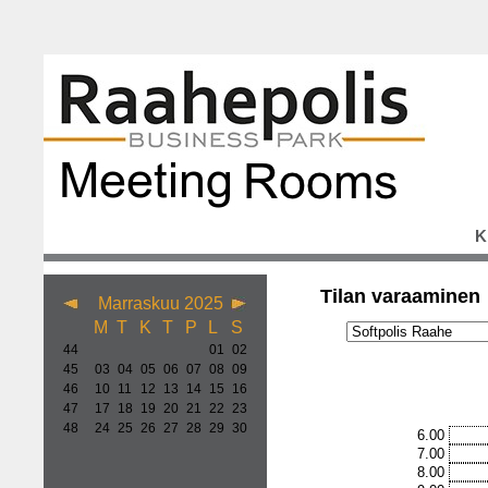
K
Tilan varaaminen
Marraskuu 2025
M
T
K
T
P
L
S
44
01
02
45
03
04
05
06
07
08
09
46
10
11
12
13
14
15
16
47
17
18
19
20
21
22
23
48
24
25
26
27
28
29
30
6.00
7.00
8.00