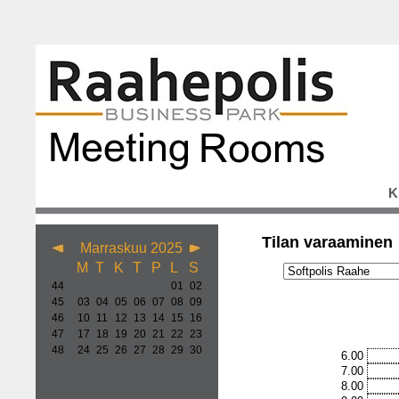
K
Tilan varaaminen
Marraskuu 2025
M
T
K
T
P
L
S
44
01
02
45
03
04
05
06
07
08
09
46
10
11
12
13
14
15
16
47
17
18
19
20
21
22
23
48
24
25
26
27
28
29
30
6.00
7.00
8.00