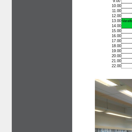
9.00
10.00
11.00
12.00
13.00
Varatt
14.00
15.00
16.00
17.00
18.00
19.00
20.00
21.00
22.00