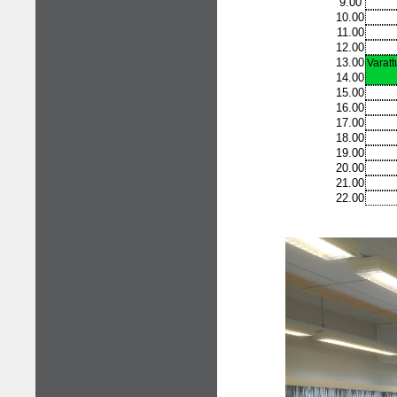
9.00
10.00
11.00
12.00
13.00
Varatt
14.00
15.00
16.00
17.00
18.00
19.00
20.00
21.00
22.00