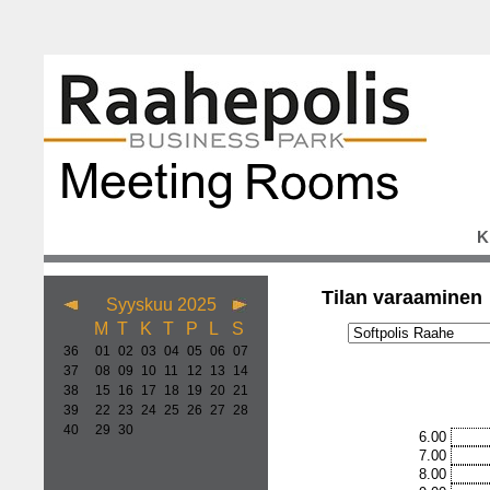
K
Tilan varaaminen
Syyskuu 2025
M
T
K
T
P
L
S
36
01
02
03
04
05
06
07
37
08
09
10
11
12
13
14
38
15
16
17
18
19
20
21
39
22
23
24
25
26
27
28
40
29
30
6.00
7.00
8.00