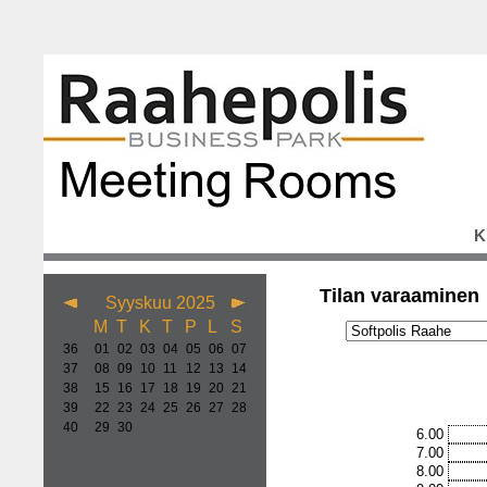
K
Tilan varaaminen
Syyskuu 2025
M
T
K
T
P
L
S
36
01
02
03
04
05
06
07
37
08
09
10
11
12
13
14
38
15
16
17
18
19
20
21
39
22
23
24
25
26
27
28
40
29
30
6.00
7.00
8.00