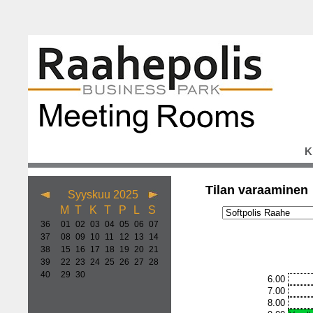
K
Tilan varaaminen
Syyskuu 2025
M
T
K
T
P
L
S
36
01
02
03
04
05
06
07
37
08
09
10
11
12
13
14
38
15
16
17
18
19
20
21
39
22
23
24
25
26
27
28
40
29
30
6.00
7.00
8.00