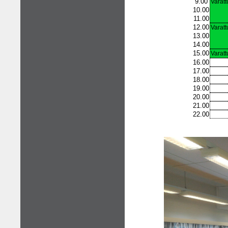
9.00
Varatt
10.00
11.00
12.00
Varatt
13.00
14.00
15.00
Varatt
16.00
17.00
18.00
19.00
20.00
21.00
22.00