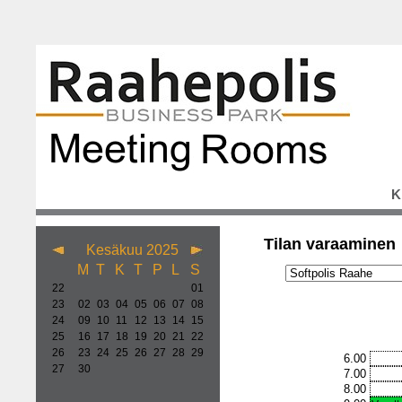
K
Tilan varaaminen
Kesäkuu 2025
M
T
K
T
P
L
S
22
01
23
02
03
04
05
06
07
08
24
09
10
11
12
13
14
15
25
16
17
18
19
20
21
22
26
23
24
25
26
27
28
29
6.00
27
30
7.00
8.00