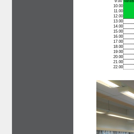
9.00
Varatt
10.00
11.00
12.00
13.00
14.00
15.00
16.00
17.00
18.00
19.00
20.00
21.00
22.00