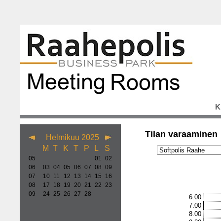
K
Tilan varaaminen
Helmikuu 2025
M
T
K
T
P
L
S
05
01
02
06
03
04
05
06
07
08
09
07
10
11
12
13
14
15
16
08
17
18
19
20
21
22
23
09
24
25
26
27
28
6.00
7.00
8.00