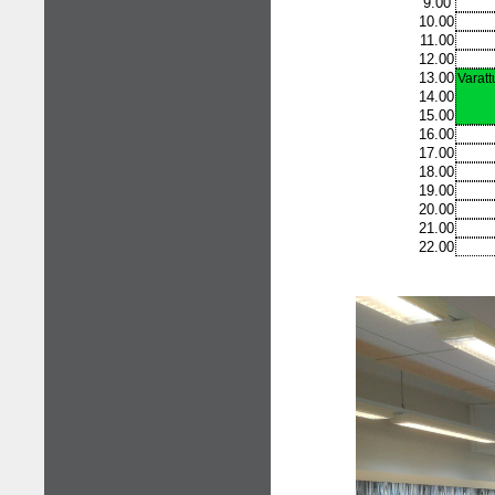
9.00
10.00
11.00
12.00
13.00
Varatt
14.00
15.00
16.00
17.00
18.00
19.00
20.00
21.00
22.00