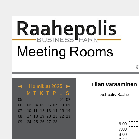
K
Tilan varaaminen
Helmikuu 2025
M
T
K
T
P
L
S
05
01
02
06
03
04
05
06
07
08
09
07
10
11
12
13
14
15
16
08
17
18
19
20
21
22
23
09
24
25
26
27
28
6.00
7.00
8.00