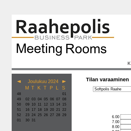
K
Tilan varaaminen
Joulukuu 2024
M
T
K
T
P
L
S
48
01
49
02
03
04
05
06
07
08
50
09
10
11
12
13
14
15
51
16
17
18
19
20
21
22
52
23
24
25
26
27
28
29
6.00
01
30
31
7.00
8.00