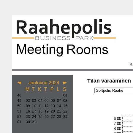
K
Tilan varaaminen
Joulukuu 2024
M
T
K
T
P
L
S
48
01
49
02
03
04
05
06
07
08
50
09
10
11
12
13
14
15
51
16
17
18
19
20
21
22
52
23
24
25
26
27
28
29
6.00
01
30
31
7.00
8.00