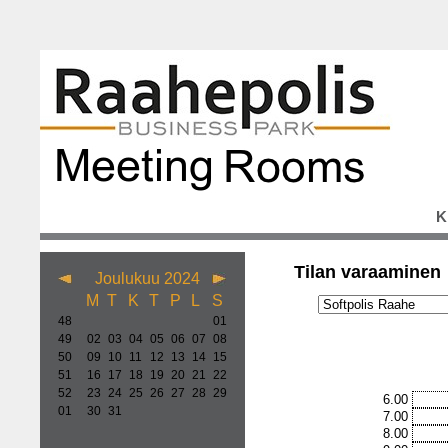
K
Tilan varaaminen
Joulukuu 2024
M
T
K
T
P
L
S
48
01
49
02
03
04
05
06
07
08
50
09
10
11
12
13
14
15
51
16
17
18
19
20
21
22
52
23
24
25
26
27
28
29
6.00
01
30
31
7.00
8.00