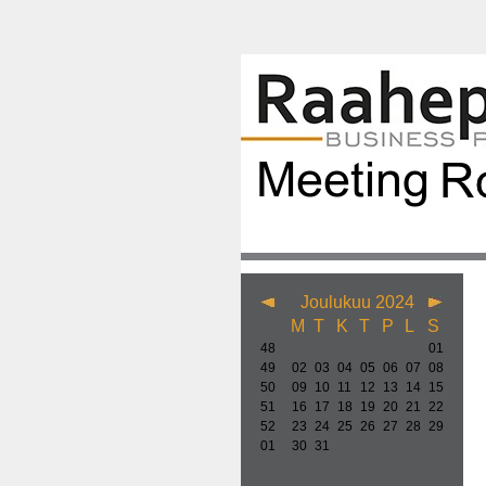
Joulukuu 2024
M
T
K
T
P
L
S
48
01
49
02
03
04
05
06
07
08
50
09
10
11
12
13
14
15
51
16
17
18
19
20
21
22
52
23
24
25
26
27
28
29
01
30
31