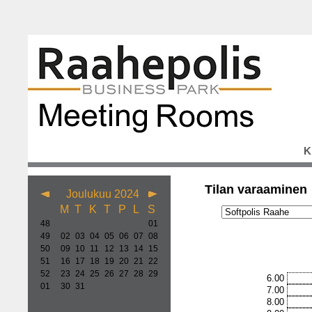
K
Tilan varaaminen
Joulukuu 2024
M
T
K
T
P
L
S
48
01
49
02
03
04
05
06
07
08
50
09
10
11
12
13
14
15
51
16
17
18
19
20
21
22
52
23
24
25
26
27
28
29
6.00
01
30
31
7.00
8.00