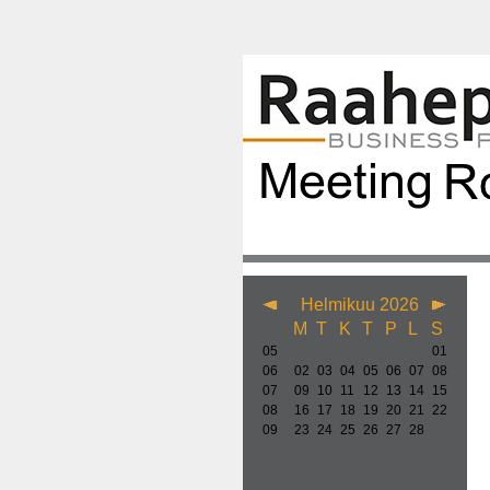
Helmikuu 2026
M
T
K
T
P
L
S
05
01
06
02
03
04
05
06
07
08
07
09
10
11
12
13
14
15
08
16
17
18
19
20
21
22
09
23
24
25
26
27
28